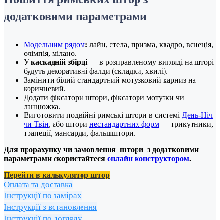
додатковими параметрами
Модельним рядом
:
лайн, стела, призма, квадро, венеція,
олімпія, мілано.
У
каскадній збірці
— в розправленому вигляді на шторі
будуть декоративні фалди (складки, хвилі).
Замінити білий стандартний мотузковий карниз на
коричневий.
Додати фіксатори штори, фіксатори мотузки чи
ланцюжка.
Виготовити подвійні римські штори в системі
День-Ніч
чи Твін
, або штори
нестандартних форм
— трикутники,
трапеції, мансарди, фальшштори.
Для прорахунку чи замовлення штори з додатковими
параметрами скористайтеся
онлайн конструктором
.
Перейти в калькулятор штор
Оплата та доставка
Інструкції по замірах
Інструкції з встановлення
Інструкції по догляду