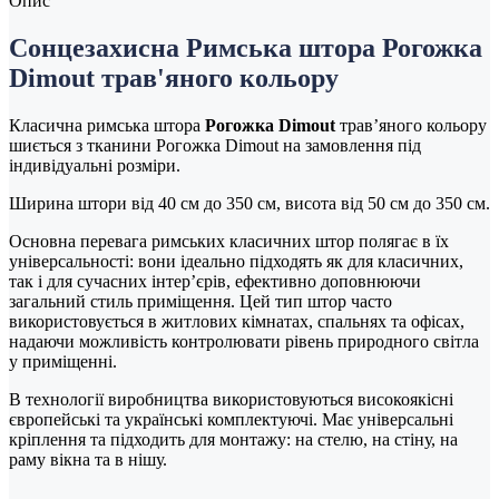
Опис
Сонцезахисна Римська штора Рогожка
Dimout трав'яного кольору
Класична римська штора
Рогожка Dimout
трав’яного кольору
шиється з тканини Рогожка Dimout на замовлення під
індивідуальні розміри.
Ширина штори від 40 см до 350 см, висота від 50 см до 350 см.
Основна перевага римських класичних штор полягає в їх
універсальності: вони ідеально підходять як для класичних,
так і для сучасних інтер’єрів, ефективно доповнюючи
загальний стиль приміщення. Цей тип штор часто
використовується в житлових кімнатах, спальнях та офісах,
надаючи можливість контролювати рівень природного світла
у приміщенні.
В технології виробництва використовуються високоякісні
європейські та українські комплектуючі. Має універсальні
кріплення та підходить для монтажу: на стелю, на стіну, на
раму вікна та в нішу.