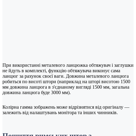
При використанні металевого ланцюжка обтяжувач і заглушки
не йдуть в комплекті, функцію обтяжувача виконує сама
ланцюг за рахунок своєї ваги. Довжина металевого ланцюга
робиться по висоті штори (наприклад на шторі висотою 1500
мм довжина ланцюга в з'єднаному вигляді 1500 мм, загальна
довжина ланцюга буде 3000 мм).
Колірна гамма зображень може відрізнятися від оригіналу —
залежить від налаштувань монітора та інших чинників.
Пошиття римських штор з