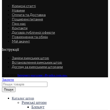
Корисні статті
Новини
Оплата та Доставка
Поширені питання
Про нас
Контакти
Договір публічної оферти
Повернення та обмін
Мій акаунт
Інструкції
Заміри римських штор
Встановлення римських штор
Догляд за римськими шторами
2018-2026
Інтернет-магазин «Rymka.com.ua»
Закрити
Пошук
Каталог штор
Римські штори
Блекаут