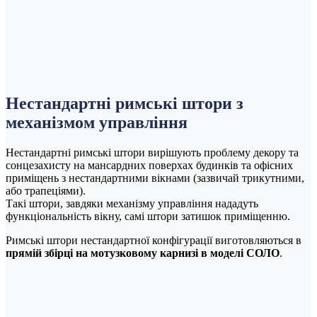
Нестандартні римські штори з
механізмом управління
Нестандартні римські штори вирішують проблему декору та
сонцезахисту на мансардних поверхах будинків та офісних
приміщень з нестандартними вікнами (зазвичай трикутними,
або трапеціями).
Такі штори, завдяки механізму управління нададуть
функціональність вікну, самі штори затишок приміщенню.
Римські штори нестандартної конфігурації виготовляються в
прямій збірці на мотузковому карнизі в моделі СОЛО
.