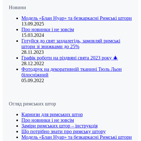
Новини
Модель «Блан Нуар» та безкаркасні Римські штори
13.09.2025
Про новинки і не зовсім
15.03.2024
Готуйся до свят заздалегідь, замовляй римські
штори зі знижками до 25%
28.11.2023
Графік роботи на різдвяні свята 2023 року 🎄
28.12.2022
Фотодрук на декоративній тканині Тюль Льон
білосніжний
05.09.2022
Огляд римських штор
Карнизи для римських штор
Про новинки і не зовсім
Заміри римських штор – інструкція
Що потрібно знати про римську штору
Модель «Блан Нуар» та безкаркасні Римські штори