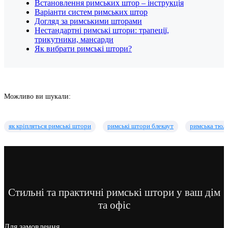
Встановлення римських штор – інструкція
Варіанти систем римських штор
Догляд за римськими шторами
Нестандартні римські штори: трапеції,
трикутники, мансарди
Як вибрати римські штори?
Можливо ви шукали:
як кріпляться римські штори
римські штори блекаут
римська тюл
Стильні та практичні римські штори у ваш дім
та офіс
Для замовлення