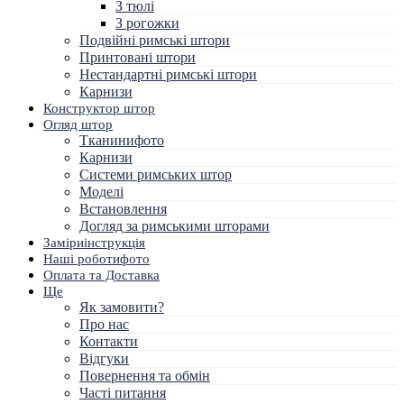
З тюлі
З рогожки
Подвійні римські штори
Принтовані штори
Нестандартні римські штори
Карнизи
Конструктор штор
Огляд штор
Тканини
фото
Карнизи
Системи римських штор
Моделі
Встановлення
Догляд за римськими шторами
Заміри
інструкція
Наші роботи
фото
Оплата та Доставка
Ще
Як замовити?
Про нас
Контакти
Відгуки
Повернення та обмін
Часті питання