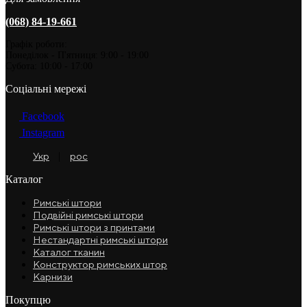
(068) 84-19-661
Графік роботи:
Понеділок - П'ятниця: 9:00 - 19:00
Субота: 10:00 - 17:00
Соціальні мережі
Facebook
Instagram
Укр
рос
Каталог
Римські штори
Подвійні римські штори
Римські штори з принтами
Нестандартні римські штори
Каталог тканин
Конструктор римських штор
Карнизи
Покупцю