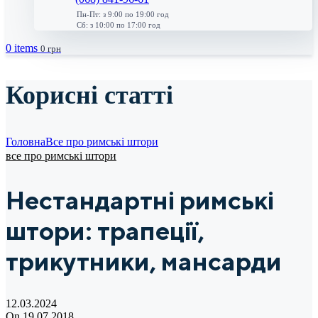
Пн-Пт: з 9:00 по 19:00 год
Сб: з 10:00 по 17:00 год
0
items
0
грн
Корисні статті
Головна
Все про римські штори
все про римські штори
Нестандартні римські
штори: трапеції,
трикутники, мансарди
12.03.2024
On 19.07.2018