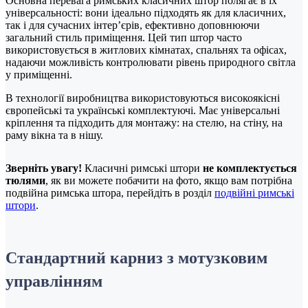
Основна перевага римських класичних штор полягає в їх
універсальності: вони ідеально підходять як для класичних,
так і для сучасних інтер’єрів, ефективно доповнюючи
загальний стиль приміщення. Цей тип штор часто
використовується в житлових кімнатах, спальнях та офісах,
надаючи можливість контролювати рівень природного світла
у приміщенні.
В технології виробництва використовуються високоякісні
європейські та українські комплектуючі. Має універсальні
кріплення та підходить для монтажу: на стелю, на стіну, на
раму вікна та в нішу.
Зверніть увагу!
Класичні римські штори
не комплектується
тюлями
, як ви можете побачити на фото, якщо вам потрібна
подвійна римська штора, перейдіть в розділ
подвійні римські
штори
.
Стандартний карниз з мотузковим
управлінням