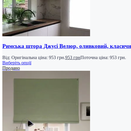
Римська штора Джусі Велюр, оливковий, класич
Від:
Оригінальна ціна: 953 грн.
953
грн
Поточна ціна: 953 грн.
Виберіть опції
Продано