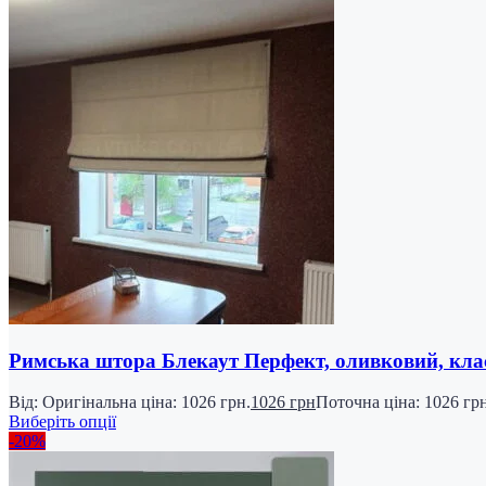
Римська штора Блекаут Перфект, оливковий, кл
Від:
Оригінальна ціна: 1026 грн.
1026
грн
Поточна ціна: 1026 грн
Виберіть опції
-20%