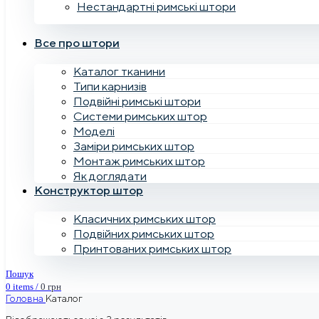
Нестандартні римські штори
Все про штори
Каталог тканини
Типи карнизів
Подвійні римські штори
Системи римських штор
Моделі
Заміри римських штор
Монтаж римських штор
Як доглядати
Конструктор штор
Класичних римських штор
Подвійних римських штор
Принтованих римських штор
Пошук
0
items
/
0
грн
Головна
Каталог