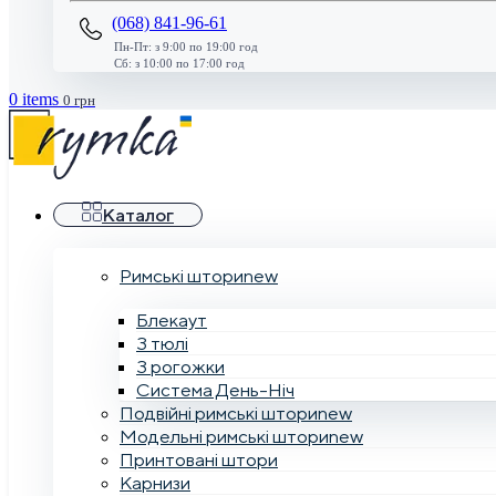
(068) 841-96-61
Пн-Пт: з 9:00 по 19:00 год
Сб: з 10:00 по 17:00 год
0
items
0
грн
Каталог
Римські штори
new
Блекаут
З тюлі
З рогожки
Система День-Ніч
Подвійні римські штори
new
Модельні римські штори
new
Принтовані штори
Карнизи