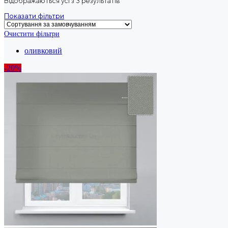
Відображаються усі з 3 результатів
Показати фільтри
Очистити фільтри
оливковий
-20%