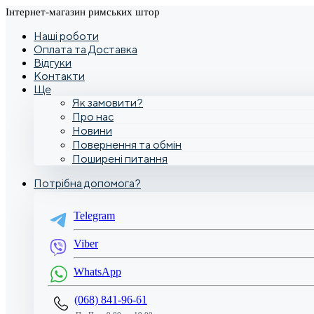
Інтернет-магазин римських штор
Наші роботи
Оплата та Доставка
Відгуки
Контакти
Ще
Як замовити?
Про нас
Новини
Повернення та обмін
Поширені питання
Потрібна допомога?
Telegram
Viber
WhatsApp
(068) 841-96-61