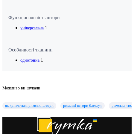
Функціональність штори
1
універсальна
Особливості тканини
1
однотонна
Можливо ви шукали:
як кріпляться римські штори
римські штори блекаут
римська тюл