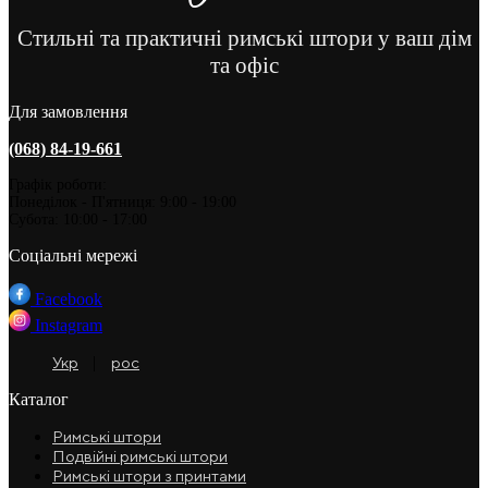
Стильні та практичні римські штори у ваш дім
та офіс
Для замовлення
(068) 84-19-661
Графік роботи:
Понеділок - П'ятниця: 9:00 - 19:00
Субота: 10:00 - 17:00
Соціальні мережі
Facebook
Instagram
Укр
рос
Каталог
Римські штори
Подвійні римські штори
Римські штори з принтами