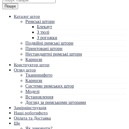
Пошук
Каталог штор
Римські штори
Блекаут
З тюлі
З рогожки
Подвійні римські штори
Принтовані штори
Нестандартні римські штори
Карнизи
Конструктор штор
Огляд штор
Тканини
фото
Карнизи
Системи римських штор
Моделі
Встановлення
Догляд за римськими шторами
Заміри
інструкція
Наші роботи
фото
Оплата та Доставка
Ще
Як замовити?