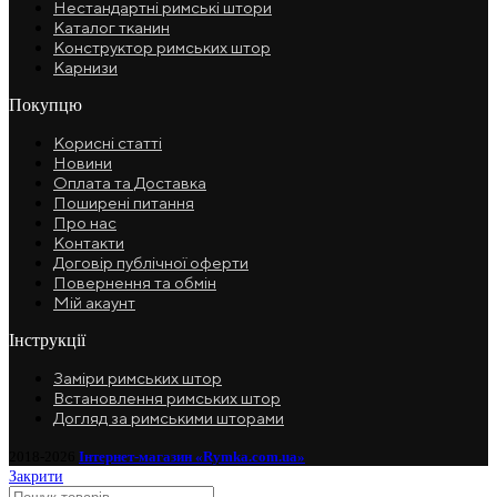
Нестандартні римські штори
Каталог тканин
Конструктор римських штор
Карнизи
Покупцю
Корисні статті
Новини
Оплата та Доставка
Поширені питання
Про нас
Контакти
Договір публічної оферти
Повернення та обмін
Мій акаунт
Інструкції
Заміри римських штор
Встановлення римських штор
Догляд за римськими шторами
2018-2026
Інтернет-магазин «Rymka.com.ua»
Закрити