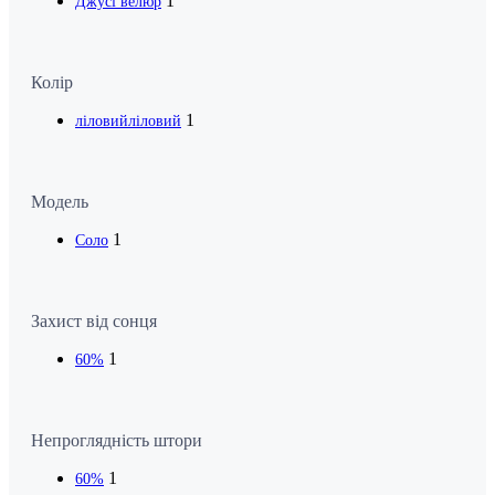
1
Джусі велюр
Колір
1
ліловий
ліловий
Модель
1
Соло
Захист від сонця
1
60%
Непроглядність штори
1
60%