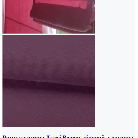
Римська штора Джусі Велюр, ліловий, класична